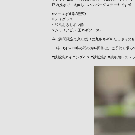
店内挽きで、肉肉しいハンバーグステーキです🥩
🟰ソースは通常3種類🟰
⚪︎デミグラス
⚪︎和風おろしポン酢
⚪︎シャリアピン(玉ネギソース)
今は期間限定で久し振りに九条ネギをたっぷりのせ
11時30分〜12時の間のお時間帯は、ご予約も承
#鉄板焼ダイニングkuni #鉄板焼き #鉄板焼レスト