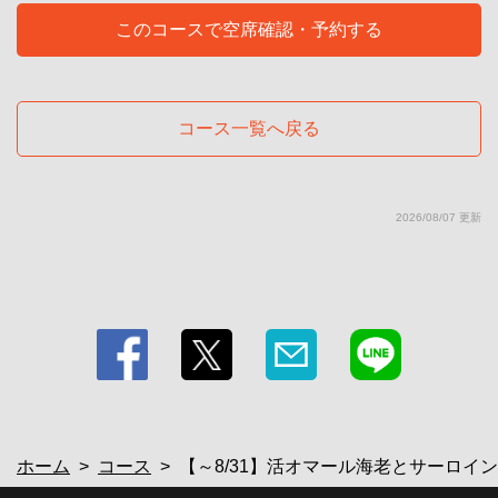
https://teppanyakidining-kuni.owst.jp/courses/211075763
このコースで空席確認・予約する
お店情報をコピー
コース一覧へ戻る
閉じる
2026/08/07 更新
ホーム
コース
【～8/31】活オマール海老とサーロインス