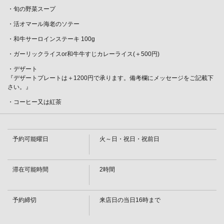
・旬の野菜スープ
・活オマール海老のソテー
・和牛サーロインステーキ 100g
・ガーリックライスor和牛牛すじカレーライス(＋500円)
・デザート
『デザートプレートは＋1200円で承ります。備考欄にメッセージをご記載下
さい。』
・コーヒー又は紅茶
予約可能曜日
火～日・祝日・祝前日
この店舗情報をシェアする
滞在可能時間
2時間
【～8/31】活オマール海老とサーロインステーキコース
予約締切
来店日の当日16時まで
13700円(税込) | 鉄板焼ダイニングＫＵＮＩ
東京都江東区毛利１-11-1