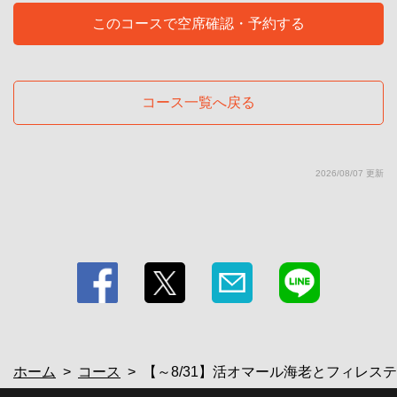
https://teppanyakidining-kuni.owst.jp/courses/211075765
このコースで空席確認・予約する
お店情報をコピー
コース一覧へ戻る
閉じる
2026/08/07 更新
ホーム
コース
【～8/31】活オマール海老とフィレステー