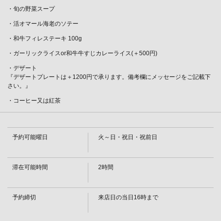
・旬の野菜スープ
・活オマール海老のソテー
・和牛フィレステーキ 100g
・ガーリックライスor和牛牛すじカレーライス(＋500円)
・デザート
『デザートプレートは＋1200円で承ります。備考欄にメッセージをご記載下
さい。』
・コーヒー又は紅茶
予約可能曜日
火～日・祝日・祝前日
この店舗情報をシェアする
滞在可能時間
2時間
【～8/31】活オマール海老とフィレステーキコース
予約締切
来店日の当日16時まで
14700円(税込) | 鉄板焼ダイニングＫＵＮＩ
東京都江東区毛利１-11-1