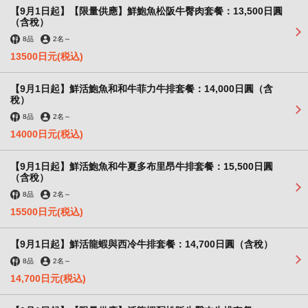
套餐 | 鉄板焼ダイニングＫＵＮＩ
【9月1日起】【限量供應】鮮鮑魚松阪牛臀肉套餐：13,500日圓
（含稅）
東京都江東区毛利１-11-1
8品
2名
～
https://teppanyakidining-kuni.owst.jp/courses
13500日元
(税込)
お店情報をコピー
【9月1日起】鮮活鮑魚和和牛菲力牛排套餐：14,000日圓（含
稅）
8品
2名
～
14000日元
(税込)
【9月1日起】鮮活鮑魚和牛夏多布里昂牛排套餐：15,500日圓
閉じる
（含稅）
8品
2名
～
15500日元
(税込)
【9月1日起】鮮活龍蝦與西冷牛排套餐：14,700日圓（含稅）
8品
2名
～
14,700日元
(税込)