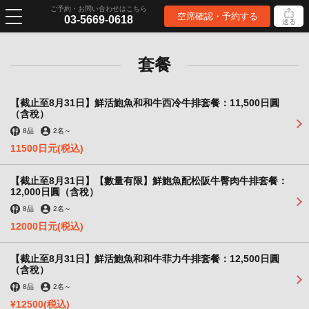
ご予約・お問い合わせはこちら
空席確認・予約する
03-5669-0618
送る
套餐
【截止至8月31日】鮮活鮑魚和和牛西冷牛排套餐：11,500日圓
（含稅）
8品
2名
～
11500日元
(税込)
【截止至8月31日】【數量有限】鮮鮑魚配松阪牛臀肉牛排套餐：
12,000日圓（含稅）
8品
2名
～
12000日元
(税込)
【截止至8月31日】鮮活鮑魚和和牛菲力牛排套餐：12,500日圓
（含稅）
8品
2名
～
¥12500
(税込)